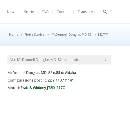
News
Storie
FAQ
Contatti
Translate »
Home
»
Flotta Storica
»
McDonnell Douglas MD-82
»
I-DATM
McDonnell Douglas MD-82
n.85 di Alitalia
Configurazione posti:
C 22 Y 119 / Y 141
Motori:
Pratt & Whitney JT8D-217C