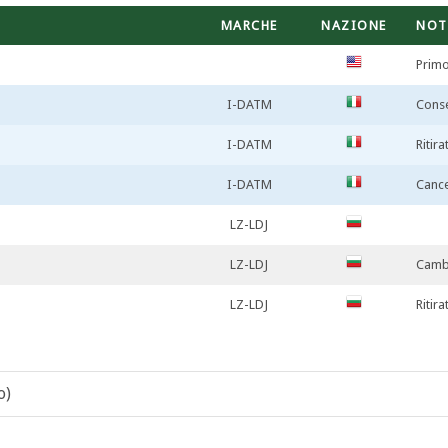
MARCHE
NAZIONE
NOT
Primo
I-DATM
Conse
I-DATM
Ritir
I-DATM
Cance
LZ-LDJ
LZ-LDJ
Cambi
LZ-LDJ
Ritir
o)