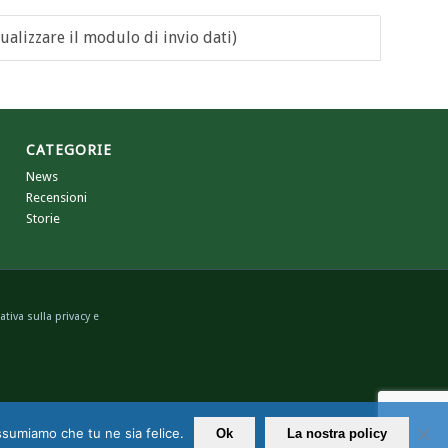
ualizzare il modulo di invio dati)
CATEGORIE
News
Recensioni
Storie
tiva sulla privacy e
assumiamo che tu ne sia felice.
Ok
La nostra policy