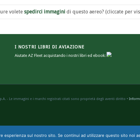
ure volete
spedirci immagini
di questo aereo? (cliccate per vis
I NOSTRI LIBRI DI AVIAZIONE
Aiutate AZ Fleet acquistando i nostri libri ed ebook:
p.A. - Le immagini e i marchi registrati citati sono proprietà degli aventi diritto •
Informa
re esperienza sul nostro sito. Se continui ad utilizzare questo sito noi 