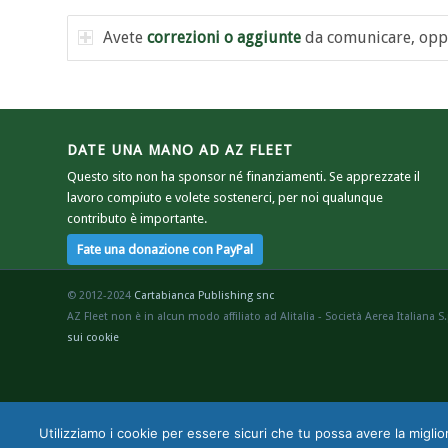
Avete
correzioni o aggiunte
da comunicare, opp
DATE UNA MANO AD AZ FLEET
Questo sito non ha sponsor né finanziamenti. Se apprezzate il
lavoro compiuto e volete sostenerci, per noi qualunque
contributo è importante.
© 2012-2024
Cartabianca Publishing snc
AZ Fleet non è in alcun modo affiliato ad Alitalia - Società Aerea Italiana S.
sui cookie
Utilizziamo i cookie per essere sicuri che tu possa avere la miglio