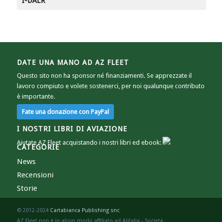
I-DALR
DATE UNA MANO AD AZ FLEET
Questo sito non ha sponsor né finanziamenti. Se apprezzate il
lavoro compiuto e volete sostenerci, per noi qualunque contributo
è importante.
I NOSTRI LIBRI DI AVIAZIONE
Aiutate AZ Fleet acquistando i nostri libri ed ebook:
CATEGORIE
News
Recensioni
Storie
© 2012-2024
Cartabianca Publishing snc
AZ Fleet non è in alcun modo affiliato ad Alitalia - Società