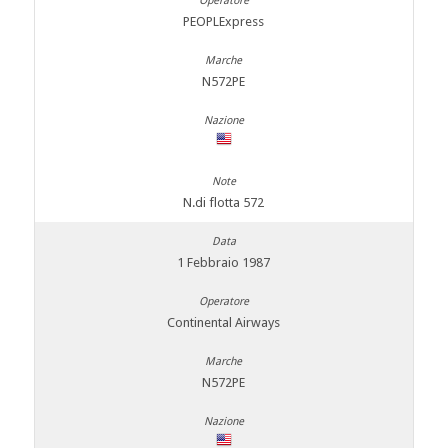
PEOPLExpress
N572PE
N.di flotta 572
1 Febbraio 1987
Continental Airways
N572PE