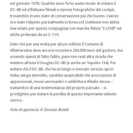
nel gennaio 1978. Qualche anno fa ho avuto modo d
i visitare il
DC-6B ed effettuare filmati e riprese fotografiche del cockpit,
trovandolo in uno stato di conservazione più che buono. L’aereo
era stato ridipinto parzialmente in livrea LAI (sebbene non abbia
mai volato per questa compagnia) con marche fittizie “I-LOVE” ed
eliche prelevate da un C-119.
Dato che per una multa per abuso edilizio il Comune di
Villamarzana deve ancora riscuotere 284.000 euro dal gestore, ma
essendo questi di fatto fallito, pare non resti altra strada che
mettere all’asta il Douglas DC-6B (e anche un Tupolev 134). Per
evitare che il DC-6B, che ha un lungo e onorato servizio qui in
Italia, venga demolito, sarebbe auspicabile che associazioni di
appassionati, musei aeronautici o addirittura Alitalia stessa –
trattandosi di una testimonianza del proprio passato – si
prodighino per evitare la perdita di questo importante velivolo
storico.
Foto di apertura: © Donato Bolelli