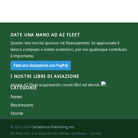
DATE UNA MANO AD AZ FLEET
Questo sito non ha sponsor né finanziamenti. Se apprezzate il
lavoro compiuto e volete sostenerci, per noi qualunque contributo
è importante.
I NOSTRI LIBRI DI AVIAZIONE
Aiutate AZ Fleet acquistando i nostri libri ed ebook:
CATEGORIE
News
Recensioni
Storie
© 2012-2024
Cartabianca Publishing snc
AZ Fleet non è in alcun modo affiliato ad Alitalia - Società