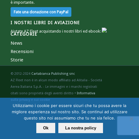
è importante.
I NOSTRI LIBRI DI AVIAZIONE
Aiutate AZ Fleet acquistando i nostri libri ed ebook:
CATEGORIE
News
Recensioni
Storie
© 2012-2024
Cartabianca Publishing snc
AZ Fleet non è in alcun modo affiliato ad Alitalia - Società
Aerea Italiana S.p.A. - Le immagini e i marchi registrati
citati sono proprietà degli aventi diritto •
Informativa
sulla privacy e sui cookie
Utilizziamo i cookie per essere sicuri che tu possa avere la
migliore esperienza sul nostro sito. Se continui ad utilizzare
questo sito noi assumiamo che tu ne sia felice.
Ok
La nostra policy