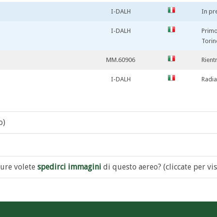
I-DALH
In pr
I-DALH
Primo
Tori
MM.60906
Rient
I-DALH
Radia
o)
ure volete
spedirci immagini
di questo aereo? (cliccate per vis