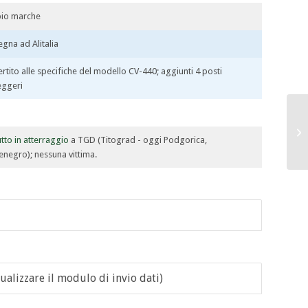
io marche
gna ad Alitalia
rtito alle specifiche del modello CV-440; aggiunti 4 posti
eggeri
utto in atterraggio
a TGD (Titograd - oggi Podgorica,
negro); nessuna vittima.
ualizzare il modulo di invio dati)