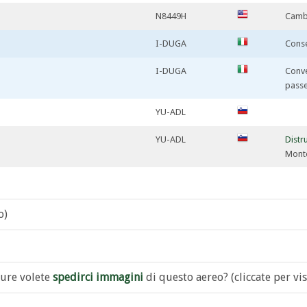
N8449H
Camb
I-DUGA
Conse
I-DUGA
Conve
pass
YU-ADL
YU-ADL
Distr
Monte
o)
ure volete
spedirci immagini
di questo aereo? (cliccate per vis