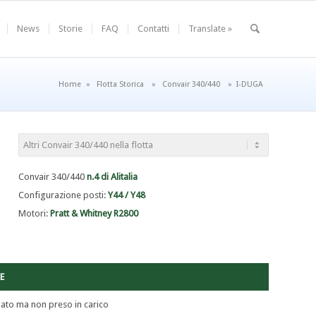
News
Storie
FAQ
Contatti
Translate »
Home
»
Flotta Storica
»
Convair 340/440
»
I-DUGA
Convair 340/440
n.4 di Alitalia
Configurazione posti:
Y44 / Y48
Motori:
Pratt & Whitney R2800
E
ato ma non preso in carico