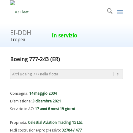
EI-DDH
In servizio
Tropea
Boeing 777-243 (ER)
Consegna:
14 maggio 2004
Dismissione:
3 dicembre 2021
Servizio in AZ:
17 anni 6 mesi 19 giorni
Proprietà:
Celestial Aviation Trading 15 Ltd.
N.di costruzione/progressivo:
32784 / 477