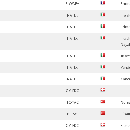
F-WWEA
Primo
I-ATLR
Trasf
I-ATLR
Primo
I-ATLR
Trasf
Naya
I-ATLR
In ve
I-ATLR
Vendu
I-ATLR
Cance
OY-EDC
TC-YAC
Nole
TC-YAC
Ribat
OY-EDC
Rient