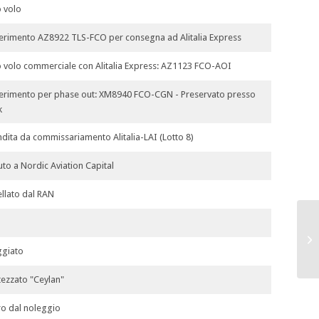
 volo
erimento AZ8922 TLS-FCO per consegna ad Alitalia Express
 volo commerciale con Alitalia Express: AZ1123 FCO-AOI
erimento per phase out: XM8940 FCO-CGN - Preservato presso
k
ndita da commissariamento Alitalia-LAI (Lotto 8)
to a Nordic Aviation Capital
llato dal RAN
ggiato
tezzato "Ceylan"
ro dal noleggio