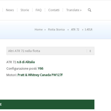
News
Storie
FAQ
Contatti
Translate »
Home
»
Flotta Storica
»
ATR 72
»
I-ATLR
ATR 72
n.8 di Alitalia
Configurazione posti:
Y66
Motori:
Pratt & Whitney Canada PW127F
E