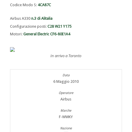
Codice Modo S:
4CA87C
Airbus A330
n.3 di Alitalia
Configurazione posti:
C28 W21 Y175
Motori:
General Electric CF6-80E1A4
In arrivo a Toronto
6 Maggio 2010
Airbus
F-WWKY