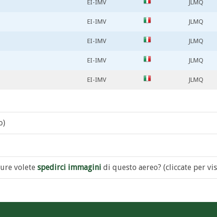
EI-IMV
JLMQ
EI-IMV
JLMQ
EI-IMV
JLMQ
EI-IMV
JLMQ
EI-IMV
JLMQ
o)
ure volete
spedirci immagini
di questo aereo? (cliccate per vis