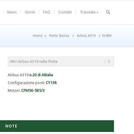
News
Storie
FAQ
Contatti
Translate »
Home
»
Flotta Storica
»
Airbus A319
»
EI-IMV
Airbus A319
n.20 di Alitalia
Configurazione posti:
CY138
Motori:
CFM56-5B5/3
NOTE