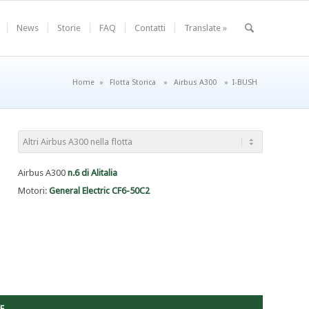
News
Storie
FAQ
Contatti
Translate »
Home
»
Flotta Storica
»
Airbus A300
»
I-BUSH
Airbus A300
n.6 di Alitalia
Motori:
General Electric CF6-50C2
E