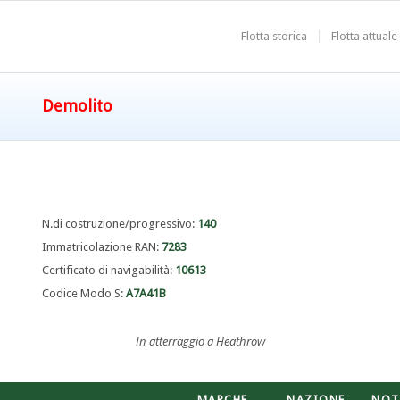
Flotta storica
Flotta attuale
Demolito
N.di costruzione/progressivo:
140
Immatricolazione RAN:
7283
Certificato di navigabilità:
10613
Codice Modo S:
A7A41B
In atterraggio a Heathrow
MARCHE
NAZIONE
NOT