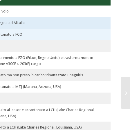
 volo
gna ad Alitalia
ntonato a FCO
erimento a FZO (Filton, Regno Unito) e trasformazione in
one A300B4-203(F) cargo
ato ma non preso in carico; ribattezzato Chaguiris
tonato a MZJ (Marana, Arizona, USA)
tuito al lessor e accantonato a LCH (Lake Charles Regional,
iana, USA)
ito a LCH (Lake Charles Regional, Louisiana, USA)