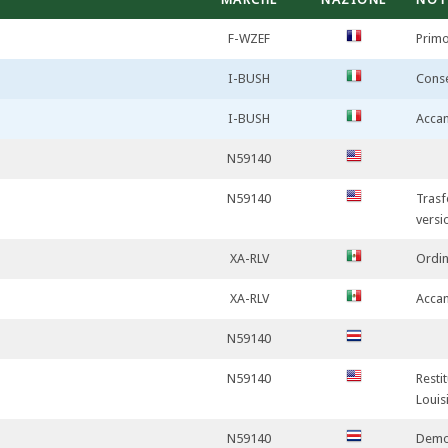
F-WZEF
Primo
I-BUSH
Conse
I-BUSH
Acca
N59140
N59140
Trasf
versi
XA-RLV
Ordin
XA-RLV
Accan
N59140
N59140
Resti
Louis
N59140
Demol