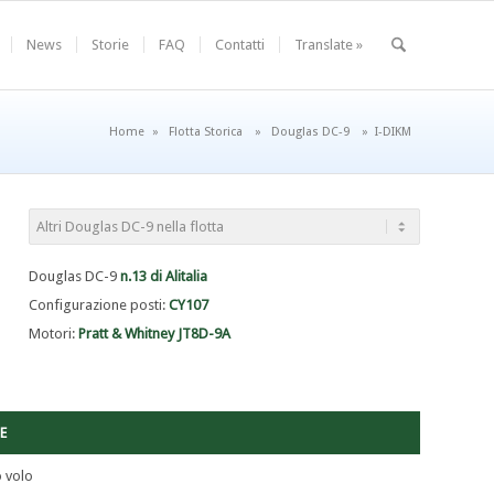
News
Storie
FAQ
Contatti
Translate »
Home
»
Flotta Storica
»
Douglas DC-9
»
I-DIKM
Douglas DC-9
n.13 di Alitalia
Configurazione posti:
CY107
Motori:
Pratt & Whitney JT8D-9A
E
 volo