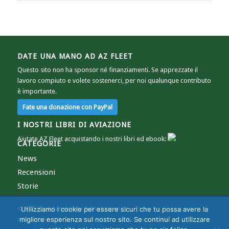
DATE UNA MANO AD AZ FLEET
Questo sito non ha sponsor né finanziamenti. Se apprezzate il
lavoro compiuto e volete sostenerci, per noi qualunque contributo
è importante.
I NOSTRI LIBRI DI AVIAZIONE
Aiutate AZ Fleet acquistando i nostri libri ed ebook:
CATEGORIE
News
Recensioni
Storie
Utilizziamo i cookie per essere sicuri che tu possa avere la
© 2012-2024
Cartabianca Publishing snc
migliore esperienza sul nostro sito. Se continui ad utilizzare
AZ Fleet non è in alcun modo affiliato ad Alitalia - Società