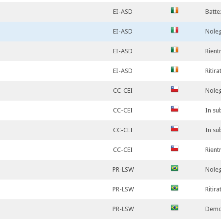
EI-ASD
Batte
EI-ASD
Nole
EI-ASD
Rient
EI-ASD
Ritira
CC-CEI
Noleg
CC-CEI
In su
CC-CEI
In su
CC-CEI
Rient
PR-LSW
Nole
PR-LSW
Ritir
PR-LSW
Demo