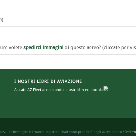
o)
ure volete
spedirci immagini
di questo aereo? (cliccate per vis
I NOSTRI LIBRI DI AVIAZIONE
Aiutate AZ Fleet acquistando i nostri libri ed ebook:
p.A. - Le immagini e i marchi registrati citati sono proprietà degli aventi diritto •
Informa