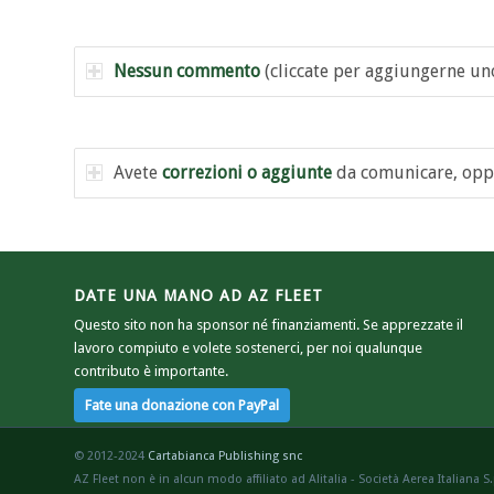
Nessun commento
(cliccate per aggiungerne un
Avete
correzioni o aggiunte
da comunicare, opp
DATE UNA MANO AD AZ FLEET
Questo sito non ha sponsor né finanziamenti. Se apprezzate il
lavoro compiuto e volete sostenerci, per noi qualunque
contributo è importante.
© 2012-2024
Cartabianca Publishing snc
AZ Fleet non è in alcun modo affiliato ad Alitalia - Società Aerea Italiana S.