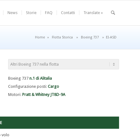
News
Storie
FAQ
Contatti
Translate »
Home
»
Flotta Storica
»
Boeing 737
»
EI-ASD
Boeing 737
n.1 di Alitalia
Configurazione posti:
Cargo
Motori:
Pratt & Whitney JT8D-9A
E
 volo