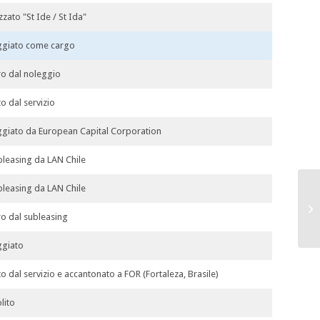
zzato "St Ide / St Ida"
ggiato come cargo
ro dal noleggio
to dal servizio
giato da European Capital Corporation
bleasing da LAN Chile
bleasing da LAN Chile
ro dal subleasing
ggiato
ato dal servizio e accantonato a FOR (Fortaleza, Brasile)
lito