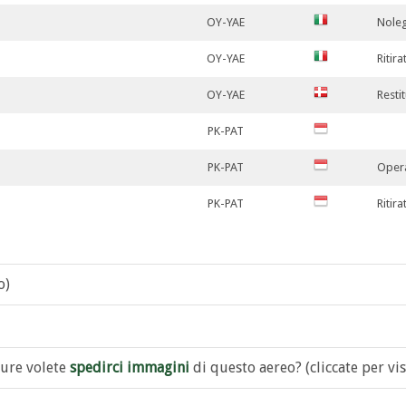
OY-YAE
Noleg
OY-YAE
Ritira
OY-YAE
Resti
PK-PAT
PK-PAT
Opera
PK-PAT
Ritir
o)
ure volete
spedirci immagini
di questo aereo? (cliccate per vis