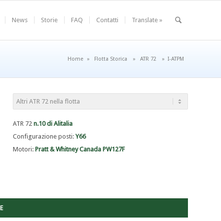
News
Storie
FAQ
Contatti
Translate »
Home
»
Flotta Storica
»
ATR 72
»
I-ATPM
ATR 72
n.10 di Alitalia
Configurazione posti:
Y66
Motori:
Pratt & Whitney Canada PW127F
E