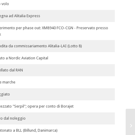
 volo
gna ad Alitalia Express
erimento per phase out: XM8940 FCO-CGN - Preservato presso
k
ndita da commissariamento Alitalia-LAI (Lotto 8)
to a Nordic Aviation Capital
llato dal RAN
e marche
ggiato
tezzato "Serpil"; opera per conto di Borajet
ro dal noleggio
tonato a BLL (Billund, Danimarca)