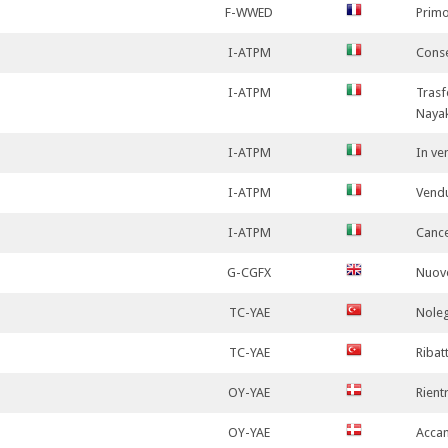
F-WWED
Primo
I-ATPM
Conse
I-ATPM
Trasf
Naya
I-ATPM
In ve
I-ATPM
Vendu
I-ATPM
Cance
G-CGFX
Nuov
TC-YAE
Nole
TC-YAE
Ribat
OY-YAE
Rient
OY-YAE
Accan