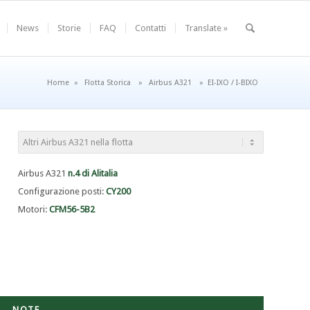
News
Storie
FAQ
Contatti
Translate »
Home
»
Flotta Storica
»
Airbus A321
»
EI-IXO / I-BIXO
Airbus A321
n.4 di Alitalia
Configurazione posti:
CY200
Motori:
CFM56-5B2
NOTE